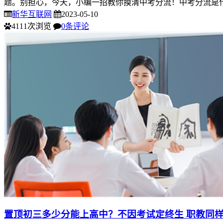
题。别担心，今天，小编一招教你摸清中考分流！中考分流是什
新华互联网
2023-05-10
4111次浏览
0条评论
置顶
初三多少分能上高中？不因考试定终生 职教同