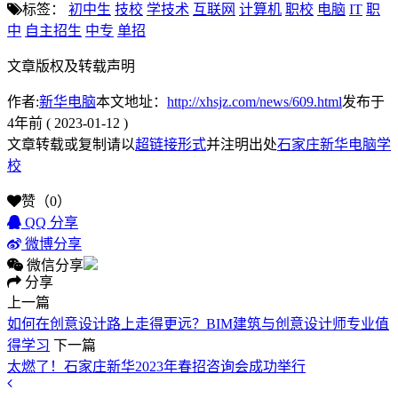
标签：
初中生
技校
学技术
互联网
计算机
职校
电脑
IT
职
中
自主招生
中专
单招
文章版权及转载声明
作者:
新华电脑
本文地址：
http://xhsjz.com/news/609.html
发布于
4年前 ( 2023-01-12 )
文章转载或复制请以
超链接形式
并注明出处
石家庄新华电脑学
校
赞（
0
）
QQ 分享
微博分享
微信分享
分享
上一篇
如何在创意设计路上走得更远？BIM建筑与创意设计师专业值
得学习
下一篇
太燃了！石家庄新华2023年春招咨询会成功举行