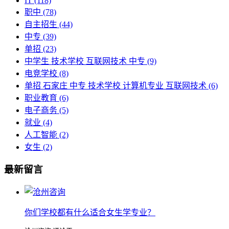
IT
(118)
职中
(78)
自主招生
(44)
中专
(39)
单招
(23)
中学生 技术学校 互联网技术 中专
(9)
电竞学校
(8)
单招 石家庄 中专 技术学校 计算机专业 互联网技术
(6)
职业教育
(6)
电子商务
(5)
就业
(4)
人工智能
(2)
女生
(2)
最新留言
你们学校都有什么适合女生学专业？