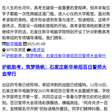
在人生的长河中，高考无疑是一座重要的里程碑，但并非每位
学子都能一次性跨越这道门槛，进入心仪的大学殿堂。面对高
考录取的滑档，或许你会感到失落与迷茫，但请相信，这绝不
是终点，而是另一段精彩旅程的开始。高考录取滑档如果还想
继续升学的话，石家庄新华电脑学院特别开设了针对职教高考
和单招的专项辅导课程。我们拥有...
新华微圈
2025-01-08
3079次浏览
0条评论
护航助考，筑梦扬帆：石家庄新华单招百日誓师大
会举行
出征的号角已经吹响，单招冲刺的战鼓已经擂响。12月10日，
石家庄新华电脑学校2025年单招百日誓师大会震撼开展，学校
升学部师生齐聚一堂，共同见证这一青春与梦想交织的壮丽时
刻。百日誓师大会现场彩旗飘扬，横幅高挂，“同舟共济一百
天，金榜题名尽开颜”的标语格外醒目。同学们精神抖擞，脸